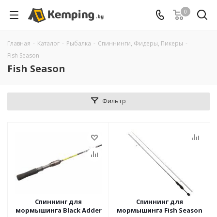
0
Главная
-
Каталог
-
Рыбалка
-
Спиннинги, Фидеры, Пикеры
-
Fish Season
Fish Season
Фильтр
Спиннинг для
Спиннинг для
мормышинга Black Adder
мормышинга Fish Season