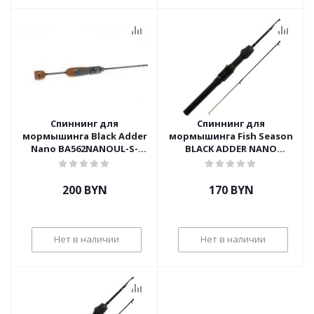
Спиннинг для
Спиннинг для
мормышинга Black Adder
мормышинга Fish Season
Nano BA562NANOUL-S-
BLACK ADDER NANO
H4F1-23 1.68m 0.3-0.8gr
BA602NANOL-S-H10F1-23
1.80m 0.5-1 gr
200
BYN
170
BYN
Нет в наличии
Нет в наличии