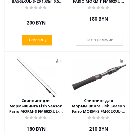
BA562XUL-S-20 1.68m 0.5-
FARIO MORM T FM602XUL-
1.2gr
T-H4G1Fj 1.80m 0.5-3gr
180
BYN
200
BYN
В корзину
Нет в наличии
Спиннинг для
Спиннинг для
мормышинга Fish Season
мормышинга Fish Season
Fario MORM-S FM602XUL-S-
Fario MORM-S FM602XUL-S-
H4G1Fj 1.80m 0.5-2gr
H5G1Fj 1.80m 0.5-2gr
180
BYN
210
BYN