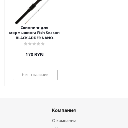
Спиннинг для
мормышинга Fish Season
BLACK ADDER NANO
BA562NANOL-S-H10F1-23
1.68m 0.5-1 gr
170
BYN
Нет в наличии
Компания
О компании